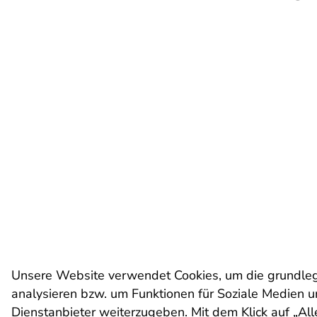
Go to overview of page sectio
Go to overview of page sectio
End of this page section.
Begin of page section:
End of this page section.
Unsere Website verwendet Cookies, um die grundlege
analysieren bzw. um Funktionen für Soziale Medien un
Dienstanbieter weiterzugeben. Mit dem Klick auf „All