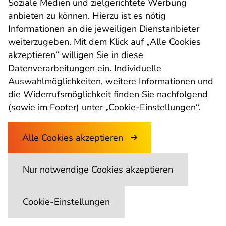
Soziale Medien und zielgerichtete Werbung
GmbH
anbieten zu können. Hierzu ist es nötig
Informationen an die jeweiligen Dienstanbieter
weiterzugeben. Mit dem Klick auf „Alle Cookies
Palais Kottulinsky, Beethovenstraße 9, 8010 Graz
akzeptieren“ willigen Sie in diese
Opening hours: Monday - Friday:
Datenverarbeitungen ein. Individuelle
9.00 a.m. - 3.00 p.m.
Auswahlmöglichkeiten, weitere Informationen und
die Widerrufsmöglichkeit finden Sie nachfolgend
(sowie im Footer) unter „Cookie-Einstellungen“.
Alle Cookies akzeptieren
Site Notice
Nur notwendige Cookies akzeptieren
Go to overview of page sectio
Go to overview of page sectio
End of this page section.
Begin of page section:
End of this page section.
Cookie-Einstellungen