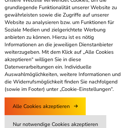
Unsere Website verwendet Cookies, um die
grundlegende Funktionalität unserer Website zu
gewährleisten sowie die Zugriffe auf unserer
Website zu analysieren bzw. um Funktionen für
Soziale Medien und zielgerichtete Werbung
anbieten zu können. Hierzu ist es nötig
UNI for LIFE Weiterbildungs
Informationen an die jeweiligen Dienstanbieter
weiterzugeben. Mit dem Klick auf „Alle Cookies
GmbH
akzeptieren“ willigen Sie in diese
Datenverarbeitungen ein. Individuelle
Palais Kottulinsky, Beethovenstraße 9, 8010 Graz
Auswahlmöglichkeiten, weitere Informationen und
Büro-Öffnungszeiten: Mo.-Fr.: 9.00-15.00 Uhr
die Widerrufsmöglichkeit finden Sie nachfolgend
(sowie im Footer) unter „Cookie-Einstellungen“.
Alle Cookies akzeptieren
Datenschutz
AGB
Impressum
Moodle
Nur notwendige Cookies akzeptieren